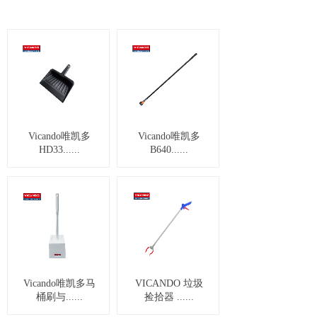
Vicando唯凯多
Vicando唯凯多
HD33......
B640......
Vicando唯凯多马
VICANDO 垃圾
桶刷与......
捡拾器 ......