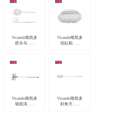
Vicando唯凯多
Vicando唯凯多
挤水马......
浴缸刷......
Vicando唯凯多
Vicando唯凯多
墙面清......
斜角天......
1
Prev
Next